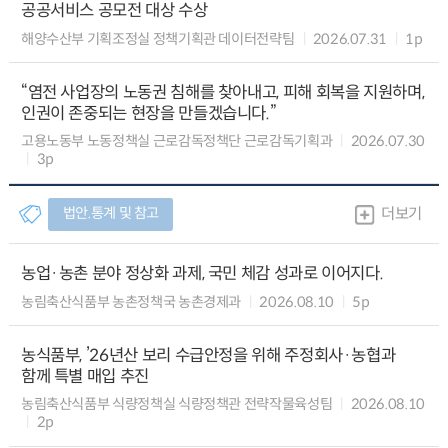
공공서비스 공모전 대상 수상
해양수산부 기획조정실 정책기획관 데이터전략팀
2026.07.31
1p
“염전 사업장의 노동권 침해를 찾아내고, 피해 회복을 지원하며,
인권이 존중되는 현장을 만들겠습니다.”
고용노동부 노동정책실 근로감독정책단 근로감독기획과
2026.07.30
3p
법안.통계 및 참고
더보기
농업·농촌 분야 정상화 과제, 국민 체감 성과로 이어지다.
농림축산식품부 농촌정책국 농촌경제과
2026.08.10
5p
농식품부, ’26년산 보리 수급안정을 위해 주정회사·농협과
함께 특별 매입 추진
농림축산식품부 식량정책실 식량정책관 전략작물육성팀
2026.08.10
2p