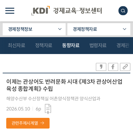
경제정책정보
경제정책자료
최신자료
정책자료
동향자료
법령자료
경제관
이제는 관상어도 반려문화 시대 《제3차 관상어산업
육성 종합계획》 수립
해양수산부 수산정책실 어촌양식정책관 양식산업과
2026.05.10
6p
관련주제시계열