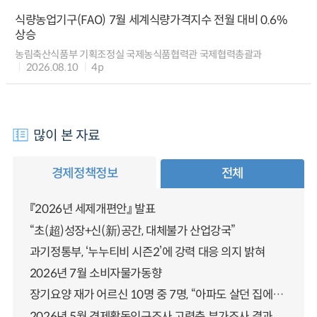
식량농업기구(FAO) 7월 세계식량가격지수 전월 대비 0.6%
상승
농림축산식품부 기획조정실 국제농식품협력관 국제협력총괄과
2026.08.10
4p
많이 본 자료
경제정책정보
전체
『2026년 세제개편안』 발표
“초(超)성장+신(新)공간, 대체불가 산업강국”
과기정통부, ‘누누티비 시즌2’에 강력 대응 의지 밝혀
2026년 7월 소비자물가동향
장기요양 재가 어르신 10명 중 7명, “아파도 살던 집에서 살겠다” 「2025년 장기요양실태조사」 결과 발표
2026년 5월 경제활동인구조사 고령층 부가조사 결과