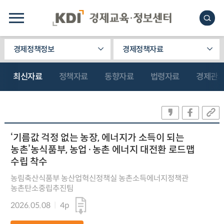
경제정책정보
경제정책자료
최신자료
정책자료
동향자료
법령자료
경제관
‘기름값 걱정 없는 농장, 에너지가 소득이 되는
농촌’농식품부, 농업·농촌 에너지 대전환 로드맵
수립 착수
농림축산식품부 농산업혁신정책실 농촌소득에너지정책관
농촌탄소중립추진팀
2026.05.08
4p