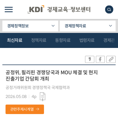
경제정책정보
경제정책자료
최신자료
정책자료
동향자료
법령자료
경제관
공정위, 필리핀 경쟁당국과 MOU 체결 및 현지
진출기업 간담회 개최
공정거래위원회 경쟁정책국 국제협력과
2026.05.08
4p
관련주제시계열