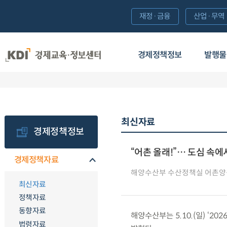
재정·금융
산업·무역
경제정책정보
발행물
최신자료
경제정책정보
“어촌 올래!”… 도심 속에
경제정책자료
해양수산부 수산정책실 어촌양
최신자료
정책자료
동향자료
해양수산부는 5.10.(일) ‘20
법령자료