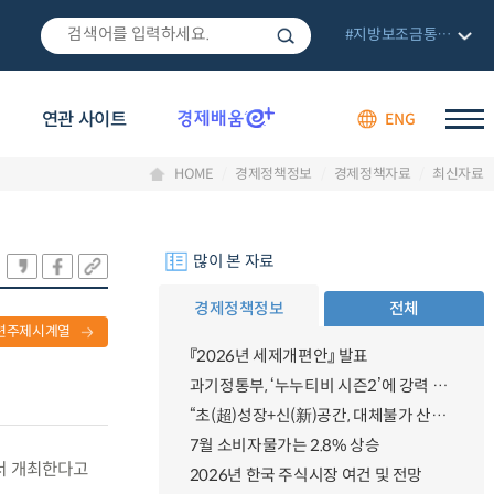
#지방보조금통합관리망
연관 사이트
ENG
HOME
경제정책정보
경제정책자료
최신자료
많이 본 자료
경제정책정보
전체
련주제시계열
『2026년 세제개편안』 발표
과기정통부, ‘누누티비 시즌2’에 강력 대응 의지 밝혀
“초(超)성장+신(新)공간, 대체불가 산업강국”
7월 소비자물가는 2.8% 상승
에서 개최한다고
2026년 한국 주식시장 여건 및 전망