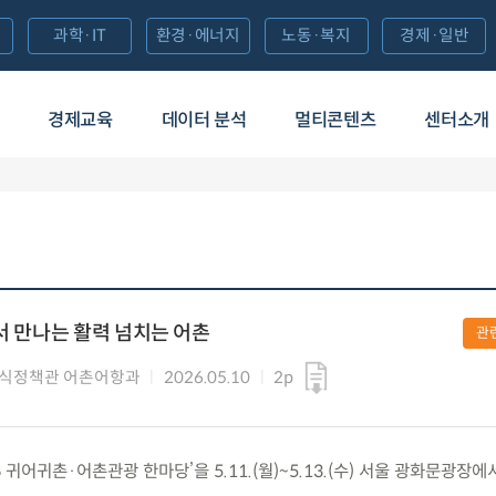
과학·IT
환경·에너지
노동·복지
경제·일반
경제교육
데이터 분석
멀티콘텐츠
센터소개
서 만나는 활력 넘치는 어촌
관
식정책관 어촌어항과
2026.05.10
2p
26 귀어귀촌·어촌관광 한마당’을 5.11.(월)~5.13.(수) 서울 광화문광장