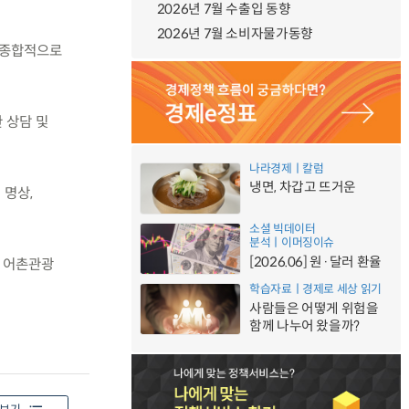
2026년 7월 수출입 동향
2026년 7월 소비자물가동향
 종합적으로
 상담 및
나라경제ㅣ칼럼
냉면, 차갑고 뜨거운
 명상,
소셜 빅데이터
분석ㅣ이머징이슈
[2026.06] 원·달러 환율
및 어촌관광
학습자료ㅣ경제로 세상 읽기
사람들은 어떻게 위험을
함께 나누어 왔을까?