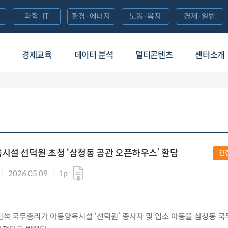
과학·IT
환경·에너지
노동·복지
경제·일반
경제교육
데이터 분석
멀티콘텐츠
센터소개
시설 선덕원 초청 ‘삼청동 공관 오픈하우스’ 환담
관
2026.05.09
1p
) 김민석 국무총리가 아동양육시설 ‘선덕원’ 종사자 및 입소 아동을 삼청동 