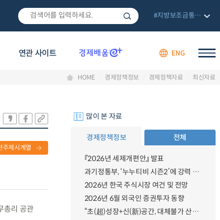
#지방보조금통합관리망
연관 사이트
ENG
HOME
경제정책정보
경제정책자료
최신자료
많이 본 자료
경제정책정보
전체
련주제시계열
『2026년 세제개편안』 발표
과기정통부, ‘누누티비 시즌2’에 강력 대응 의지 밝혀
2026년 한국 주식시장 여건 및 전망
2026년 6월 외국인 증권투자 동향
국무총리 공관
“초(超)성장+신(新)공간, 대체불가 산업강국”