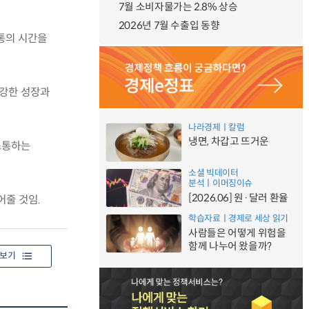
7월 소비자물가는 2.8% 상승
2026년 7월 수출입 동향
통의 시간을
건강한 성장과
나라경제ㅣ칼럼
냉면, 차갑고 뜨거운
소통하는
소셜 빅데이터
분석ㅣ이머징이슈
[2026.06] 원·달러 환율
어줄 것임.
학습자료ㅣ경제로 세상 읽기
사람들은 어떻게 위험을
함께 나누어 왔을까?
보기