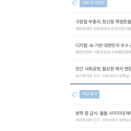
사회.복지일반
구윤철 부총리, 창신동 쪽방촌
재정경제부 민생경제국 민생안정지
디지털·AI 기반 대한민국 우수
행정안전부 기획조정실 국제행정협
민간 사회공헌, 필요한 복지 현
보건복지부 인구·사회서비스정책실
여성.육아
방학 중 급식·돌봄 사각지대 매우
보건복지부 인구·사회서비스정책실