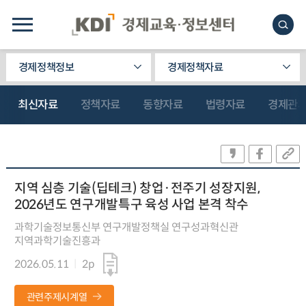
경제정책정보
경제정책자료
최신자료
정책자료
동향자료
법령자료
경제관
지역 심층 기술(딥테크) 창업·전주기 성장지원,
2026년도 연구개발특구 육성 사업 본격 착수
과학기술정보통신부 연구개발정책실 연구성과혁신관
지역과학기술진흥과
2026.05.11
2p
관련주제시계열