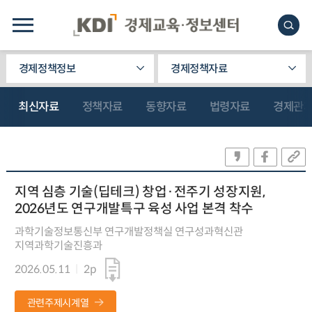
경제정책정보
경제정책자료
최신자료
정책자료
동향자료
법령자료
경제관
지역 심층 기술(딥테크) 창업·전주기 성장지원,
2026년도 연구개발특구 육성 사업 본격 착수
과학기술정보통신부 연구개발정책실 연구성과혁신관
지역과학기술진흥과
2026.05.11
2p
관련주제시계열