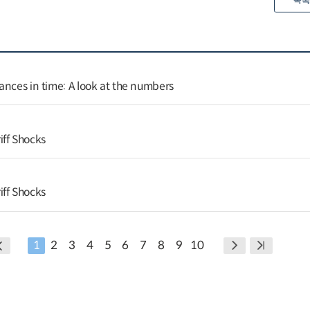
목록
ances in time: A look at the numbers
ff Shocks
ff Shocks
1
2
3
4
5
6
7
8
9
10