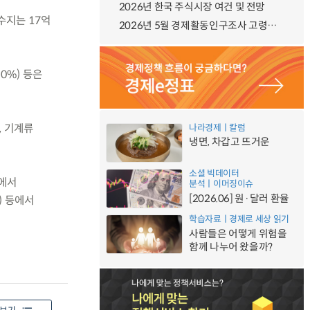
2026년 한국 주식시장 여건 및 전망
역수지는 17억
2026년 5월 경제활동인구조사 고령층 부가조사 결과
.0%) 등은
, 기계류
나라경제ㅣ칼럼
냉면, 차갑고 뜨거운
소셜 빅데이터
등에서
분석ㅣ이머징이슈
[2026.06] 원·달러 환율
%) 등에서
학습자료ㅣ경제로 세상 읽기
사람들은 어떻게 위험을
함께 나누어 왔을까?