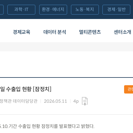
과학·IT
환경·에너지
노동·복지
경제·일반
경제교육
데이터 분석
멀티콘텐츠
센터소개
10일 수출입 현황 [잠정치]
관
정책관 데이터담당관
2026.05.11
4p
.1.~5.10.기간 수출입 현황 잠정치를 발표했다고 밝혔다.