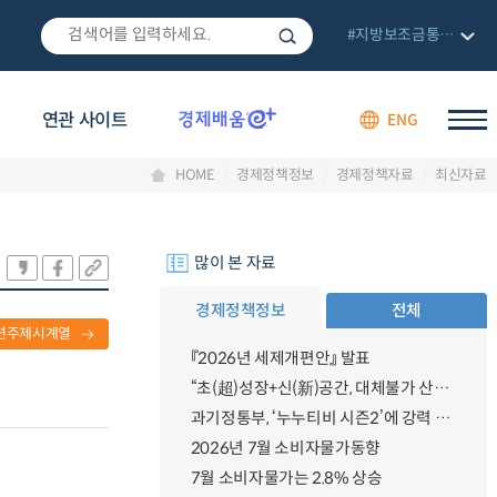
#지방보조금통합관리망
연관 사이트
ENG
HOME
경제정책정보
경제정책자료
최신자료
많이 본 자료
경제정책정보
전체
련주제시계열
『2026년 세제개편안』 발표
“초(超)성장+신(新)공간, 대체불가 산업강국”
과기정통부, ‘누누티비 시즌2’에 강력 대응 의지 밝혀
2026년 7월 소비자물가동향
7월 소비자물가는 2.8% 상승