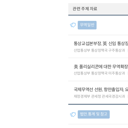
관련 주제 자료
무역일반
통상교섭본부장, 英 신임 통상장
산업통상부 통상정책국 구주통상과
美 폴리실리콘에 대한 무역확장법
산업통상부 통상정책국 미주통상과
국제무역선 선원, 항만출입자, 
재정경제부 관세청 관세국경감시과
법안.통계 및 참고