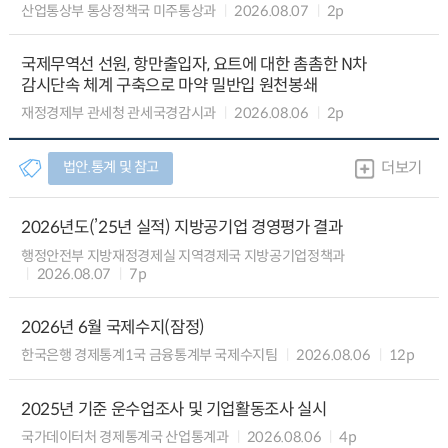
산업통상부 통상정책국 미주통상과
2026.08.07
2p
국제무역선 선원, 항만출입자, 요트에 대한 촘촘한 N차
감시단속 체계 구축으로 마약 밀반입 원천봉쇄
재정경제부 관세청 관세국경감시과
2026.08.06
2p
법안.통계 및 참고
더보기
2026년도(’25년 실적) 지방공기업 경영평가 결과
행정안전부 지방재정경제실 지역경제국 지방공기업정책과
2026.08.07
7p
2026년 6월 국제수지(잠정)
한국은행 경제통계1국 금융통계부 국제수지팀
2026.08.06
12p
2025년 기준 운수업조사 및 기업활동조사 실시
국가데이터처 경제통계국 산업통계과
2026.08.06
4p