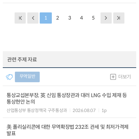
1
2
3
4
5
관련 주제 자료
무역일반
더보기
통상교섭본부장, 英 신임 통상장관과 대러 LNG 수입 제재 등
통상현안 논의
산업통상부 통상정책국 구주통상과
2026.08.07
1p
美 폴리실리콘에 대한 무역확장법 232조 관세 및 최저가격제
발표