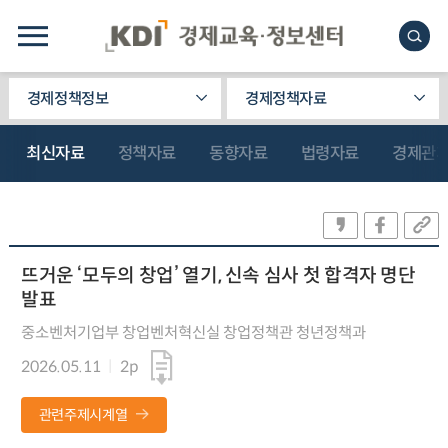
경제정책정보
경제정책자료
최신자료
정책자료
동향자료
법령자료
경제관
뜨거운 ‘모두의 창업’ 열기, 신속 심사 첫 합격자 명단
발표
중소벤처기업부 창업벤처혁신실 창업정책관 청년정책과
2026.05.11
2p
관련주제시계열