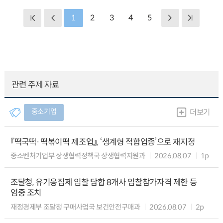
1
2
3
4
5
관련 주제 자료
중소기업
더보기
『떡국떡·떡볶이떡 제조업』, ‘생계형 적합업종’으로 재지정
중소벤처기업부 상생협력정책국 상생협력지원과
2026.08.07
1p
조달청, 유기응집제 입찰 담합 8개사 입찰참가자격 제한 등
엄중 조치
재정경제부 조달청 구매사업국 보건안전구매과
2026.08.07
2p