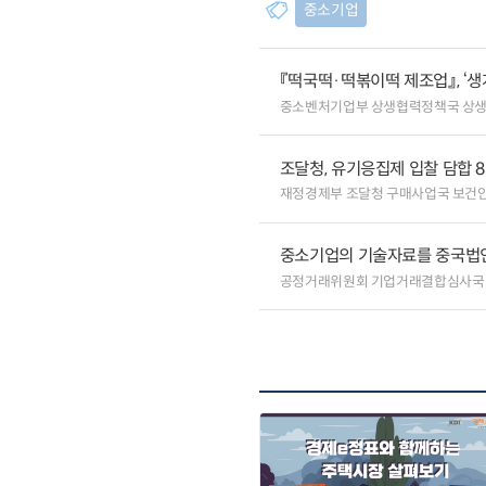
중소기업
『떡국떡·떡볶이떡 제조업』, ‘
중소벤처기업부 상생협력정책국 상
조달청, 유기응집제 입찰 담합 
재정경제부 조달청 구매사업국 보건
중소기업의 기술자료를 중국법
공정거래위원회 기업거래결합심사국