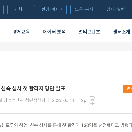
과학·IT
환경·에너지
노동·복지
경제·일반
경제교육
데이터 분석
멀티콘텐츠
센터소개
, 신속 심사 첫 합격자 명단 발표
관
실 창업정책관 청년정책과
2026.05.11
2p
(월) ‘모두의 창업’ 신속 심사를 통해 첫 합격자 130명을 선정했다고 밝혔다