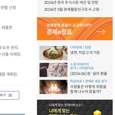
2026년 한국 주식시장 여건 및 전망
기관별 신청
2026년 5월 경제활동인구조사 고령층 부가조사 결과
를 제출한
수도관 관리,
나라경제ㅣ칼럼
냉면, 차갑고 뜨거운
수산물 리패킹
소셜 빅데이터
분석ㅣ이머징이슈
[2026.06] 원·달러 환율
대할 계획임.
학습자료ㅣ경제로 세상 읽기
사람들은 어떻게 위험을
함께 나누어 왔을까?
보기