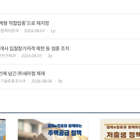
생계형 적합업종’으로 재지정
생협력지원과
2026.08.07
1p
8개사 입찰참가자격 제한 등 엄중 조치
안전구매과
2026.08.07
2p
인에 넘긴 ㈜세라젬 제재
 기술유용조사과
2026.08.06
9p