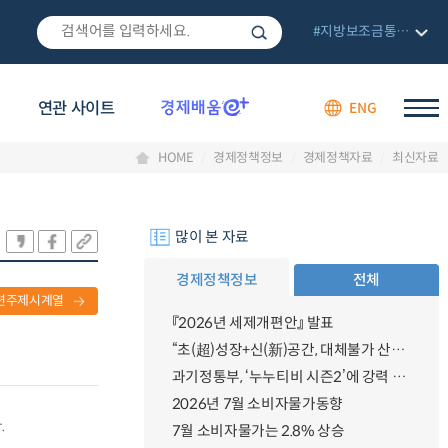
#지방보조금통합관리망
연관 사이트
ENG
HOME
경제정책정보
경제정책자료
최신자료
많이 본 자료
경제정책정보
전체
련주제시계열
『2026년 세제개편안』 발표
“초(超)성장+신(新)공간, 대체불가 산업강국”
과기정통부, ‘누누티비 시즌2’에 강력 대응 의지 밝혀
2026년 7월 소비자물가동향
.
7월 소비자물가는 2.8% 상승