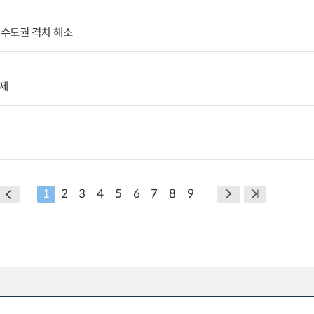
수도권 격차 해소
제
1
2
3
4
5
6
7
8
9