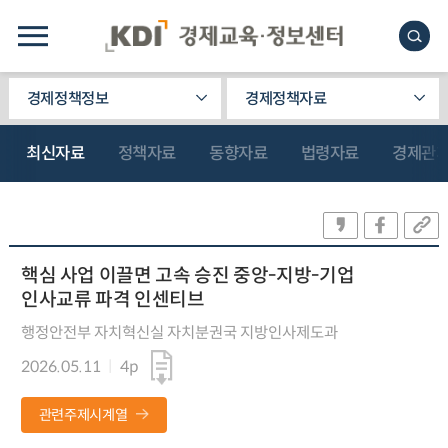
경제정책정보
경제정책자료
최신자료
정책자료
동향자료
법령자료
경제관
핵심 사업 이끌면 고속 승진 중앙-지방-기업
인사교류 파격 인센티브
행정안전부 자치혁신실 자치분권국 지방인사제도과
2026.05.11
4p
관련주제시계열