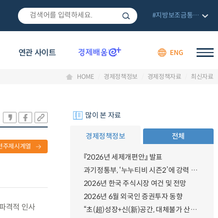
#지방보조금통합관리망
연관 사이트
ENG
HOME
경제정책정보
경제정책자료
최신자료
많이 본 자료
경제정책정보
전체
련주제시계열
『2026년 세제개편안』 발표
과기정통부, ‘누누티비 시즌2’에 강력 대응 의지 밝혀
2026년 한국 주식시장 여건 및 전망
2026년 6월 외국인 증권투자 동향
 파격적 인사
“초(超)성장+신(新)공간, 대체불가 산업강국”