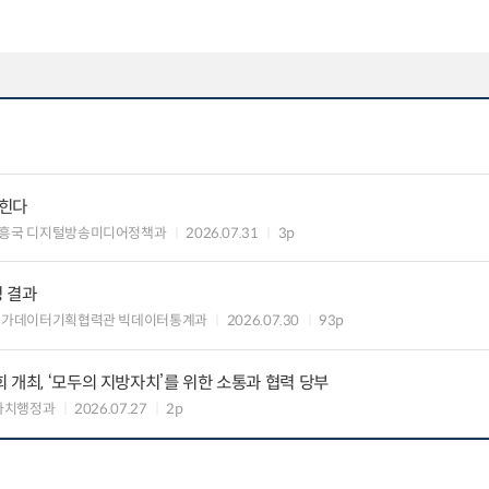
입힌다
흥국 디지털방송미디어정책과
2026.07.31
3p
정 결과
국가데이터기획협력관 빅데이터통계과
2026.07.30
93p
 개최, ‘모두의 지방자치’를 위한 소통과 협력 당부
자치행정과
2026.07.27
2p