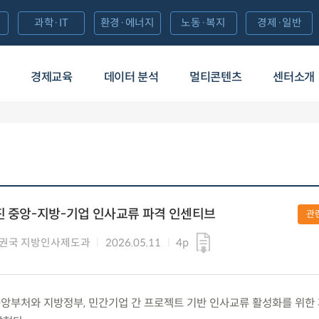
과학·IT
환경·에너지
노동·복지
경제·일반
경제교육
데이터 분석
멀티콘텐츠
센터소개
진 중앙-지방-기업 인사교류 파격 인센티브
관
권국 지방인사제도과
2026.05.11
4p
월) 중앙부처와 지방정부, 민간기업 간 프로젝트 기반 인사교류 활성화를 위한