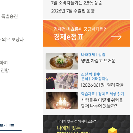
7월 소비자물가는 2.8% 상승
2026년 7월 수출입 동향
시 특별승진
가 의무 보장과
나라경제ㅣ칼럼
냉면, 차갑고 뜨거운
하며,
진함.
소셜 빅데이터
분석ㅣ이머징이슈
[2026.06] 원·달러 환율
학습자료ㅣ경제로 세상 읽기
사람들은 어떻게 위험을
함께 나누어 왔을까?
보기