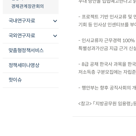
우대 방안을 입법예고한다고 
경제관계장관회의
- 프로젝트 기반 인사교류 및 
국내연구자료
기회 등 인사상 인센티브를 부
국외연구자료
- 인사교류자 근무경력 100% 
특별성과가산금 지급 근거 신설
맞춤형정책서비스
- 8급 공채 한국사 과목을 
정책세미나영상
저소득층 구분모집에는 자립준비
핫이슈
- 행안부는 향후 공직사회의 
<참고> 「지방공무원 임용령」