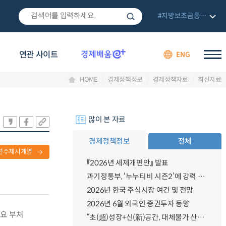
#지방보조금통합관리망
연관 사이트
ENG
HOME
경제정책정보
경제정책자료
최신자료
많이 본 자료
경제정책정보
전체
련주제시계열
『2026년 세제개편안』 발표
과기정통부, ‘누누티비 시즌2’에 강력 대응 의지 밝혀
2026년 한국 주식시장 여건 및 전망
2026년 6월 외국인 증권투자 동향
주요 부처
“초(超)성장+신(新)공간, 대체불가 산업강국”