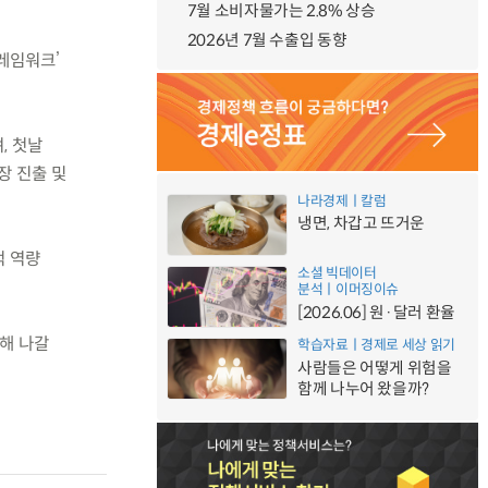
7월 소비자물가는 2.8% 상승
2026년 7월 수출입 동향
레임워크’
, 첫날
장 진출 및
나라경제ㅣ칼럼
냉면, 차갑고 뜨거운
적 역량
소셜 빅데이터
분석ㅣ이머징이슈
[2026.06] 원·달러 환율
해 나갈
학습자료ㅣ경제로 세상 읽기
사람들은 어떻게 위험을
함께 나누어 왔을까?