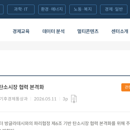
과학·IT
환경·에너지
노동·복지
경제·일반
경제교육
데이터 분석
멀티콘텐츠
센터소개
 탄소시장 협력 본격화
관
 기후경제통상과
2026.05.11
3p
월)부터 방글라데시와의 파리협정 제6조 기반 탄소시장 협력 본격화를 위해 