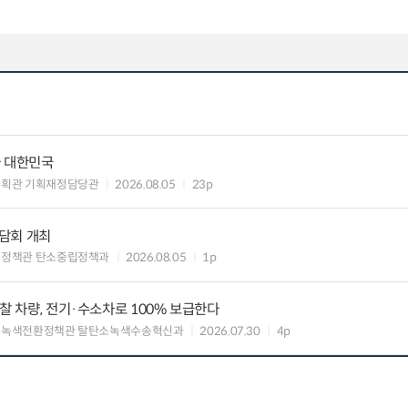
가 대한민국
기획관 기획재정담당관
2026.08.05
23p
담회 개최
획정책관 탄소중립정책과
2026.08.05
1p
찰 차량, 전기·수소차로 100% 보급한다
 녹색전환정책관 탈탄소녹색수송혁신과
2026.07.30
4p