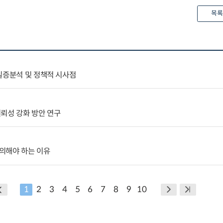
목록
실증분석 및 정책적 시사점
뢰성 강화 방안 연구
의해야 하는 이유
1
2
3
4
5
6
7
8
9
10