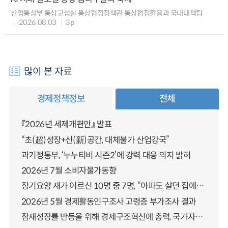
산업통상부 통상교섭실 통상협정정책관 통상협정활용과 국내대책팀
2026.08.03
3p
많이 본 자료
경제정책정보
전체
『2026년 세제개편안』 발표
“초(超)성장+신(新)공간, 대체불가 산업강국”
과기정통부, ‘누누티비 시즌2’에 강력 대응 의지 밝혀
2026년 7월 소비자물가동향
장기요양 재가 어르신 10명 중 7명, “아파도 살던 집에서 살겠다” 「2025년 장기요양실태조사」 결과 발표
2026년 5월 경제활동인구조사 고령층 부가조사 결과
잠재성장률 반등을 위해 경제구조혁신에 총력, 국가자산 관리체계 대전환