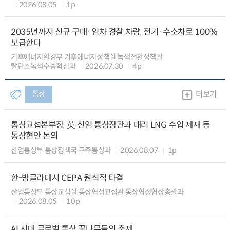
2026.08.05
1p
2035년까지 신규 구매·임차 경찰 차량, 전기·수소차로 100%
보급한다
기후에너지환경부 기후에너지정책실 녹색전환정책관
탈탄소녹색수송혁신과
2026.07.30
4p
통상
더보기
통상교섭본부장, 英 신임 통상장관과 대러 LNG 수입 제재 등
통상현안 논의
산업통상부 통상정책국 구주통상과
2026.08.07
1p
한-방글라데시 CEPA 원칙적 타결
산업통상부 통상교섭실 통상협정교섭관 통상협정협상총괄과
2026.08.05
10p
AI 시대 글로벌 통상 꿈나무들의 축제