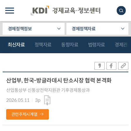
경제정책정보
경제정책자료
최신자료
정책자료
동향자료
법령자료
경제관
산업부, 한국-방글라데시 탄소시장 협력 본격화
산업통상부 신통상전략지원관 기후경제통상과
2026.05.11
3p
관련주제시계열