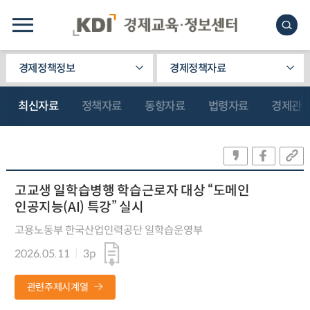
경제정책정보
경제정책자료
최신자료
정책자료
동향자료
법령자료
경제관
고교생 일학습병행 학습근로자 대상 “도메인
인공지능(AI) 특강” 실시
고용노동부 한국산업인력공단 일학습운영부
2026.05.11
3p
관련주제시계열