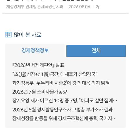
재정경제부 관세청 관세국경감시과
2026.08.06
2p
많이 본 자료
경제정책정보
전체
『2026년 세제개편안』 발표
“초(超)성장+신(新)공간, 대체불가 산업강국”
과기정통부, ‘누누티비 시즌2’에 강력 대응 의지 밝혀
2026년 7월 소비자물가동향
장기요양 재가 어르신 10명 중 7명, “아파도 살던 집에서 살겠다” 「2025년 장기요양실태조사」 결과 발표
2026년 5월 경제활동인구조사 고령층 부가조사 결과
잠재성장률 반등을 위해 경제구조혁신에 총력, 국가자산 관리체계 대전환