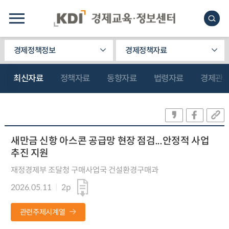
경제정책정보
경제정책자료
최신자료
정책자료
동향자료
법령자료
경제관
새만금 신항 아스콘 공급망 현장 점검...안정적 사업
추진 지원
재정경제부 조달청 구매사업국 건설환경구매과
2026.05.11
2p
관련주제시계열