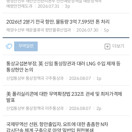
행정안전부 재난안전관리본부 안전예방정책실 예방정책국
예방안전제도과
2026.07.31
3p
2026년 2분기 전국 항만, 물동량 3억 7,595만 톤 처리
해양수산부 해운물류국 항만물류산업과
2026.07.30
5p
무역일반
더보기
통상교섭본부장, 英 신임 통상장관과 대러 LNG 수입 제재 등
통상현안 논의
산업통상부 통상정책국 구주통상과
2026.08.07
1p
美 폴리실리콘에 대한 무역확장법 232조 관세 및 최저가격제
발표
산업통상부 통상정책국 미주통상과
2026.08.07
2p
국제무역선 선원, 항만출입자, 요트에 대한 촘촘한 N차
감시단속 체계 구축으로 마약 밀반입 원천봉쇄