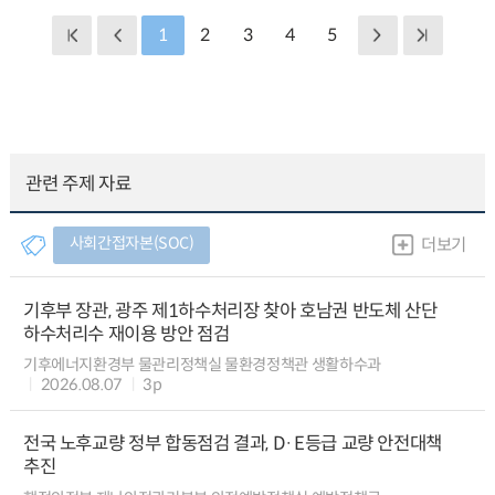
1
2
3
4
5
관련 주제 자료
사회간접자본(SOC)
더보기
기후부 장관, 광주 제1하수처리장 찾아 호남권 반도체 산단
하수처리수 재이용 방안 점검
기후에너지환경부 물관리정책실 물환경정책관 생활하수과
2026.08.07
3p
전국 노후교량 정부 합동점검 결과, D·E등급 교량 안전대책
추진