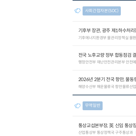
사회간접자본(SOC)
기후부 장관, 광주 제1하수처리
기후에너지환경부 물관리정책실 물
전국 노후교량 정부 합동점검 결
행정안전부 재난안전관리본부 안전
2026년 2분기 전국 항만, 물동량
해양수산부 해운물류국 항만물류산
무역일반
통상교섭본부장, 英 신임 통상장
산업통상부 통상정책국 구주통상과