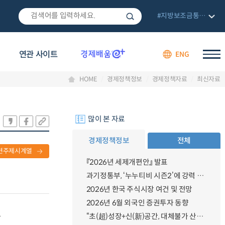
#지방보조금통합관리망
연관 사이트
ENG
HOME
경제정책정보
경제정책자료
최신자료
많이 본 자료
경제정책정보
전체
련주제시계열
『2026년 세제개편안』 발표
과기정통부, ‘누누티비 시즌2’에 강력 대응 의지 밝혀
2026년 한국 주식시장 여건 및 전망
2026년 6월 외국인 증권투자 동향
.
“초(超)성장+신(新)공간, 대체불가 산업강국”