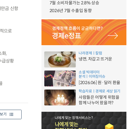
7월 소비자물가는 2.8% 상승
새만금 신항
2026년 7월 수출입 동향
중적으로
소화,
나라경제ㅣ칼럼
냉면, 차갑고 뜨거운
 수급상황
소셜 빅데이터
분석ㅣ이머징이슈
[2026.06] 원·달러 환율
을
학습자료ㅣ경제로 세상 읽기
사람들은 어떻게 위험을
함께 나누어 왔을까?
보기