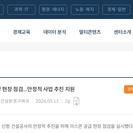
과학·IT
환경·에너지
노동·복지
경제·일반
경제교육
데이터 분석
멀티콘텐츠
센터소개
현장 점검...안정적 사업 추진 지원
관
 건설환경구매과
2026.05.11
2p
새만금 신항 건설공사의 안정적 추진을 위해 아스콘 공급 현장 점검을 실시했다