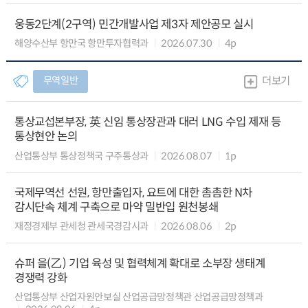
웅동2단계(2구역) 민간개발사업 제3자 제안공모 실시
해양수산부 항만국 항만투자협력과
2026.07.30
4p
무역일반
더보기
통상교섭본부장, 英 신임 통상장관과 대러 LNG 수입 제재 등
통상현안 논의
산업통상부 통상정책국 구주통상과
2026.08.07
1p
국제무역선 선원, 항만출입자, 요트에 대한 촘촘한 N차
감시단속 체계 구축으로 마약 밀반입 원천봉쇄
재정경제부 관세청 관세국경감시과
2026.08.06
2p
슈퍼 을(乙) 기업 육성 및 협력체계 확대로 소부장 생태계
경쟁력 강화
산업통상부 산업자원안보실 산업공급망정책관 산업공급망정책과