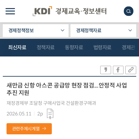
경제정책정보
경제정책자료
최신자료
정책자료
동향자료
법령자료
경제관
새만금 신항 아스콘 공급망 현장 점검...안정적 사업
추진 지원
재정경제부 조달청 구매사업국 건설환경구매과
2026.05.11
2p
관련주제시계열