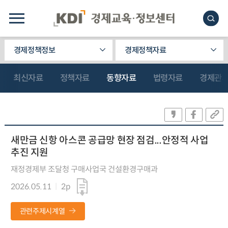
경제정책정보
경제정책자료
최신자료
정책자료
동향자료
법령자료
경제관
새만금 신항 아스콘 공급망 현장 점검...안정적 사업
추진 지원
재정경제부 조달청 구매사업국 건설환경구매과
2026.05.11
2p
관련주제시계열