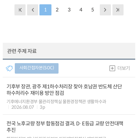
1
2
3
4
5
관련 주제 자료
사회간접자본(SOC)
더보기
기후부 장관, 광주 제1하수처리장 찾아 호남권 반도체 산단
하수처리수 재이용 방안 점검
기후에너지환경부 물관리정책실 물환경정책관 생활하수과
2026.08.07
3p
전국 노후교량 정부 합동점검 결과, D·E등급 교량 안전대책
추진