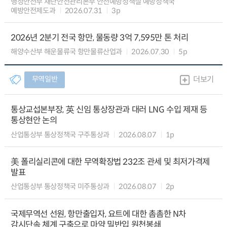
행정안전부 재난안전관리본부 안전예방정책실 예방정책국
예방안전제도과
2026.07.31
3p
2026년 2분기 전국 항만, 물동량 3억 7,595만 톤 처리
해양수산부 해운물류국 항만물류산업과
2026.07.30
5p
무역일반
더보기
통상교섭본부장, 英 신임 통상장관과 대러 LNG 수입 제재 등
통상현안 논의
산업통상부 통상정책국 구주통상과
2026.08.07
1p
美 폴리실리콘에 대한 무역확장법 232조 관세 및 최저가격제
발표
산업통상부 통상정책국 미주통상과
2026.08.07
2p
국제무역선 선원, 항만출입자, 요트에 대한 촘촘한 N차
감시단속 체계 구축으로 마약 밀반입 원천봉쇄