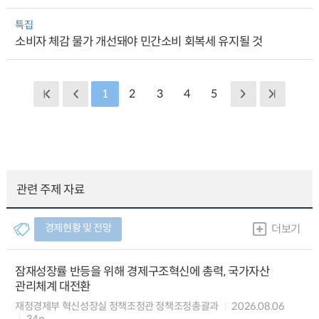
특집
소비자 체감 물가 개선돼야 민간소비 회복세 유지될 것
1
2
3
4
5
관련 주제 자료
경제현황 및 전망
더보기
잠재성장률 반등을 위해 경제구조혁신에 총력, 국가자산
관리체계 대전환
재정경제부 혁신성장실 정책조정관 정책조정총괄과
2026.08.06
34p