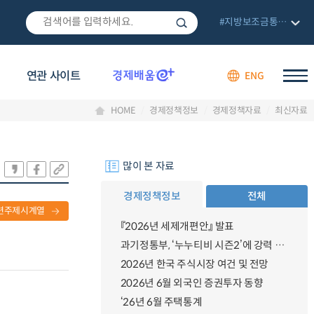
#지방보조금통합관리망
연관 사이트
ENG
HOME
경제정책정보
경제정책자료
최신자료
많이 본 자료
경제정책정보
전체
련주제시계열
『2026년 세제개편안』 발표
과기정통부, ‘누누티비 시즌2’에 강력 대응 의지 밝혀
2026년 한국 주식시장 여건 및 전망
2026년 6월 외국인 증권투자 동향
‘26년 6월 주택통계