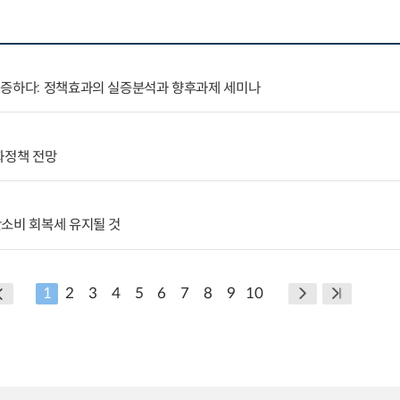
검증하다: 정책효과의 실증분석과 향후과제 세미나
화정책 전망
간소비 회복세 유지될 것
1
2
3
4
5
6
7
8
9
10