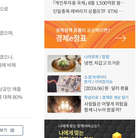
「개인투자용 국채」 8월 1,500억원 발행 예정
급으로
단일종목 레버리지 상품(ETF·ETN) 기본예탁금 강화 조기시행 방안 안내
였으며,
였으나,
나라경제ㅣ칼럼
냉면, 차갑고 뜨거운
급에 비해
소셜 빅데이터
분석ㅣ이머징이슈
[2026.06] 원·달러 환율
소상공인 매출
 대해 80%
학습자료ㅣ경제로 세상 읽기
사람들은 어떻게 위험을
함께 나누어 왔을까?
보기