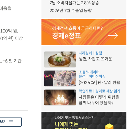
7월 소비자물가는 2.8% 상승
어려움을
2026년 7월 수출입 동향
100억 원,
0억 원) 이상
나라경제ㅣ칼럼
냉면, 차갑고 뜨거운
~6.5. 기간
소셜 빅데이터
분석ㅣ이머징이슈
[2026.06] 원·달러 환율
학습자료ㅣ경제로 세상 읽기
사람들은 어떻게 위험을
함께 나누어 왔을까?
보기