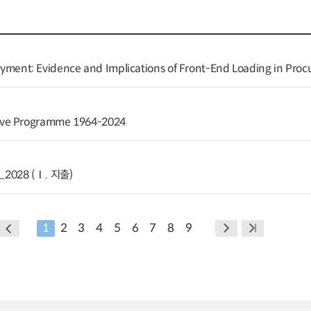
 Payment: Evidence and Implications of Front-End Loading in Pro
ive Programme 1964-2024
2028 (Ⅰ. 지출)
1
2
3
4
5
6
7
8
9