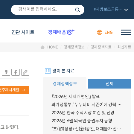
#지방보조금통합관리망
연관 사이트
ENG
HOME
경제정책정보
경제정책자료
최신자료
많이 본 자료
경제정책정보
전체
련주제시계열
『2026년 세제개편안』 발표
과기정통부, ‘누누티비 시즌2’에 강력 대응 의지 밝혀
2026년 한국 주식시장 여건 및 전망
2026년 6월 외국인 증권투자 동향
다고 밝혔다.
“초(超)성장+신(新)공간, 대체불가 산업강국”