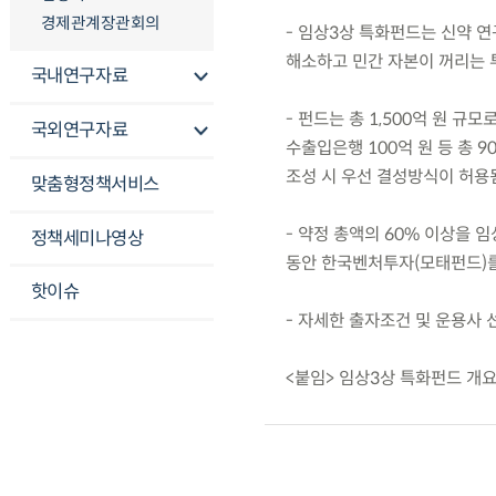
경제관계장관회의
- 임상3상 특화펀드는 신약 
해소하고 민간 자본이 꺼리는 
국내연구자료
- 펀드는 총 1,500억 원 규모로
국외연구자료
수출입은행 100억 원 등 총 9
조성 시 우선 결성방식이 허용
맞춤형정책서비스
- 약정 총액의 60% 이상을 임
정책세미나영상
동안 한국벤처투자(모태펀드)를
핫이슈
- 자세한 출자조건 및 운용사
<붙임> 임상3상 특화펀드 개