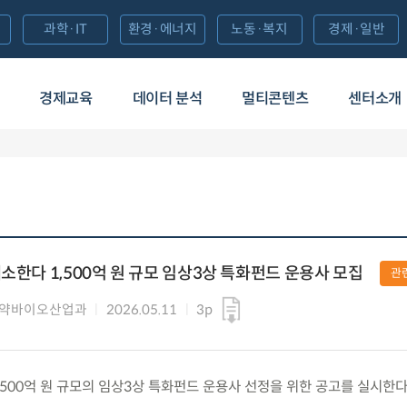
과학·IT
환경·에너지
노동·복지
경제·일반
경제교육
데이터 분석
멀티콘텐츠
센터소개
소한다 1,500억 원 규모 임상3상 특화펀드 운용사 모집
관
제약바이오산업과
2026.05.11
3p
) 1,500억 원 규모의 임상3상 특화펀드 운용사 선정을 위한 공고를 실시한