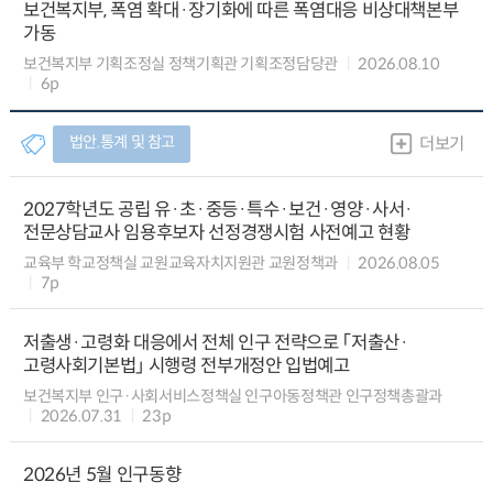
보건복지부, 폭염 확대·장기화에 따른 폭염대응 비상대책본부
가동
보건복지부 기획조정실 정책기획관 기획조정담당관
2026.08.10
6p
법안.통계 및 참고
더보기
2027학년도 공립 유·초·중등·특수·보건·영양·사서·
전문상담교사 임용후보자 선정경쟁시험 사전예고 현황
교육부 학교정책실 교원교육자치지원관 교원정책과
2026.08.05
7p
저출생·고령화 대응에서 전체 인구 전략으로 「저출산·
고령사회기본법」 시행령 전부개정안 입법예고
보건복지부 인구·사회서비스정책실 인구아동정책관 인구정책총괄과
2026.07.31
23p
2026년 5월 인구동향