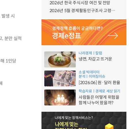
2026년 한국 주식시장 여건 및 전망
2026년 5월 경제활동인구조사 고령층 부가조사 결과
 발생 시
, 분만 실적
나라경제ㅣ칼럼
냉면, 차갑고 뜨거운
대해 1인당
소셜 빅데이터
분석ㅣ이머징이슈
[2026.06] 원·달러 환율
해
학습자료ㅣ경제로 세상 읽기
사람들은 어떻게 위험을
함께 나누어 왔을까?