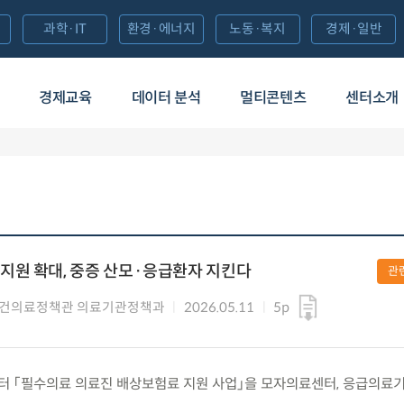
과학·IT
환경·에너지
노동·복지
경제·일반
경제교육
데이터 분석
멀티콘텐츠
센터소개
지원 확대, 중증 산모·응급환자 지킨다
관
보건의료정책관 의료기관정책과
2026.05.11
5p
월)부터 「필수의료 의료진 배상보험료 지원 사업」을 모자의료센터, 응급의료