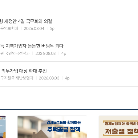
령 개정안 4일 국무회의 의결
차운영보험과
2026.08.04
5p
소득 지역가입자 든든한 버팀목 되다
책관 국민연금정책과
2026.08.03
4p
 의무가입 대상 확대 추진
복구지원국 재난보험과
2026.08.03
4p