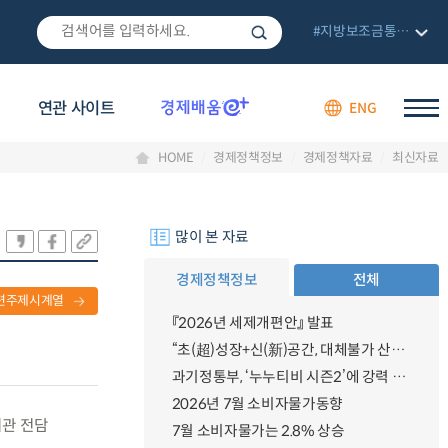
#지방보조금통합관리망
연관 사이트
ENG
HOME
경제정책정보
경제정책자료
최신자료
많이 본 자료
경제정책정보
전체
련주제시계열
『2026년 세제개편안』 발표
“초(超)성장+신(新)공간, 대체불가 산업강국”
과기정통부, ‘누누티비 시즌2’에 강력 대응 의지 밝혀
2026년 7월 소비자물가동향
기관 전담
7월 소비자물가는 2.8% 상승