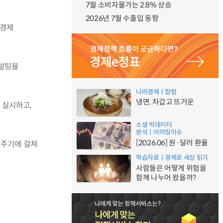
7월 소비자물가는 2.8% 상승
2026년 7월 수출입 동향
역경제
컨설팅을
나라경제ㅣ칼럼
냉면, 차갑고 뜨거운
 실시하고,
소셜 빅데이터
분석ㅣ이머징이슈
[2026.06] 원·달러 환율
전주기에 걸쳐
학습자료ㅣ경제로 세상 읽기
사람들은 어떻게 위험을
함께 나누어 왔을까?