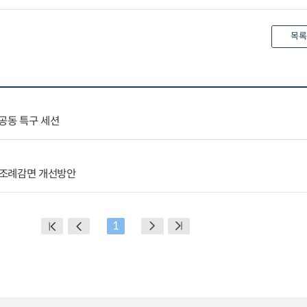
목록
공동 특구 세션
 조례감면 개선방안
1