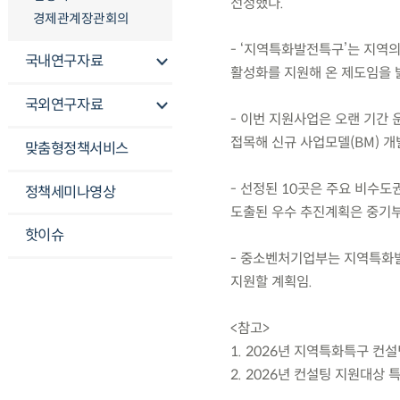
선정했다.
경제관계장관회의
- ‘지역특화발전특구’는 지역
국내연구자료
활성화를 지원해 온 제도임을 
국외연구자료
- 이번 지원사업은 오랜 기간
접목해 신규 사업모델(BM) 개
맞춤형정책서비스
- 선정된 10곳은 주요 비수도
정책세미나영상
도출된 우수 추진계획은 중기부
핫이슈
- 중소벤처기업부는 지역특화발
지원할 계획임.
<참고>
1. 2026년 지역특화특구 컨
2. 2026년 컨설팅 지원대상 특