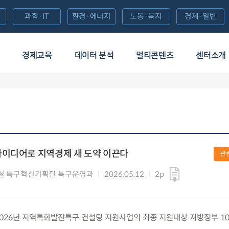
과학·IT
환경·에너지
노동·복지
경제·일반
경제교육
데이터 분석
멀티콘텐츠
센터소개
아이디어로 지역경제 새 도약 이끈다
관
실 특구혁신기획단 특구운영과
2026.05.12
2p
 2026년 지역특화발전특구 컨설팅 지원사업의 최종 지원대상 지방정부 1