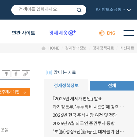
#지방보조금통합관리망
연관 사이트
ENG
HOME
경제정책정보
경제정책자료
최신자료
많이 본 자료
경제정책정보
전체
련주제시계열
『2026년 세제개편안』 발표
과기정통부, ‘누누티비 시즌2’에 강력 대응 의지 밝혀
2026년 한국 주식시장 여건 및 전망
2026년 6월 외국인 증권투자 동향
0곳을
“초(超)성장+신(新)공간, 대체불가 산업강국”