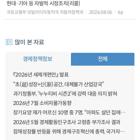
현대·기아 등 자발적 시정조치(리콜)
국토교통부 모빌리티자동차국 자동차정책과
2026.08.06
6p
많이 본 자료
경제정책정보
전체
『2026년 세제개편안』 발표
“초(超)성장+신(新)공간, 대체불가 산업강국”
과기정통부, ‘누누티비 시즌2’에 강력 대응 의지 밝혀
2026년 7월 소비자물가동향
장기요양 재가 어르신 10명 중 7명, “아파도 살던 집에서 살겠다” 「2025년 장기요양실태조사」 결과 발표
2026년 5월 경제활동인구조사 고령층 부가조사 결과
잠재성장률 반등을 위해 경제구조혁신에 총력, 국가자산 관리체계 대전환