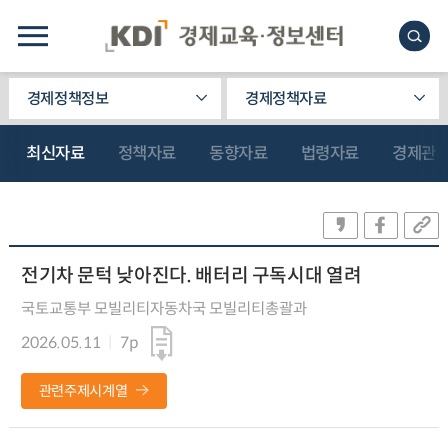
경제정책정보
경제정책자료
최신자료
정책자료
동향자료
법령자료
경제관
전기차 문턱 낮아진다. 배터리 구독시대 열려
국토교통부 모빌리티자동차국 모빌리티총괄과
2026.05.11
7p
관련주제시계열