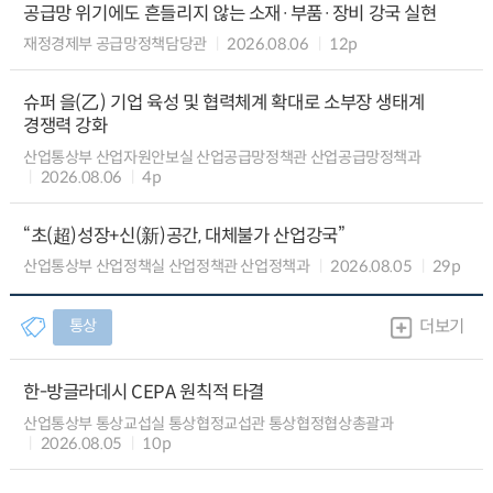
공급망 위기에도 흔들리지 않는 소재·부품·장비 강국 실현
재정경제부 공급망정책담당관
2026.08.06
12p
슈퍼 을(乙) 기업 육성 및 협력체계 확대로 소부장 생태계
경쟁력 강화
산업통상부 산업자원안보실 산업공급망정책관 산업공급망정책과
2026.08.06
4p
“초(超)성장+신(新)공간, 대체불가 산업강국”
산업통상부 산업정책실 산업정책관 산업정책과
2026.08.05
29p
통상
더보기
한-방글라데시 CEPA 원칙적 타결
산업통상부 통상교섭실 통상협정교섭관 통상협정협상총괄과
2026.08.05
10p