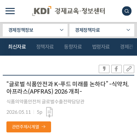
경제정책정보
경제정책자료
최신자료
정책자료
동향자료
법령자료
경제관
“글로벌 식품안전과 K-푸드 미래를 논하다” -식약처,
아프라스(APFRAS) 2026 개최-
식품의약품안전처 글로벌수출전략담당관
2026.05.11
5p
관련주제시계열