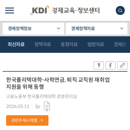
경제정책정보
경제정책자료
최신자료
정책자료
동향자료
법령자료
경제관
한국폴리텍대학-사학연금, 퇴직 교직원 재취업
지원을 위해 동행
고용노동부 한국폴리텍대학 경영관리실
2026.05.11
3p
관련주제시계열