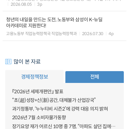
2026.08.05
3p
청년의 내일을 만드는 도전, 노동부와 삼성이 K-뉴딜
아카데미로 지원한다!
고용노동부 직업능력정책국 직업능력정책과
2026.07.30
4p
많이 본 자료
경제정책정보
전체
『2026년 세제개편안』 발표
“초(超)성장+신(新)공간, 대체불가 산업강국”
과기정통부, ‘누누티비 시즌2’에 강력 대응 의지 밝혀
2026년 7월 소비자물가동향
장기요양 재가 어르신 10명 중 7명, “아파도 살던 집에서 살겠다” 「2025년 장기요양실태조사」 결과 발표