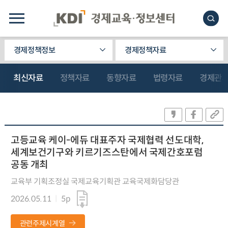
경제정책정보
경제정책자료
최신자료
정책자료
동향자료
법령자료
경제관
고등교육 케이-에듀 대표주자 국제협력 선도대학,
세계보건기구와 키르기즈스탄에서 국제간호포럼
공동 개최
교육부 기획조정실 국제교육기획관 교육국제화담당관
2026.05.11
5p
관련주제시계열