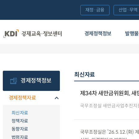
재정·금융
산업·무역
경제정책정보
발행물
최신자료
경제정책정보
제34차 새만금위원회, 
경제정책자료
국무조정실 새만금사업추진지
최신자료
정책자료
동향자료
국무조정실은 ’26.5.12.(
법령자료