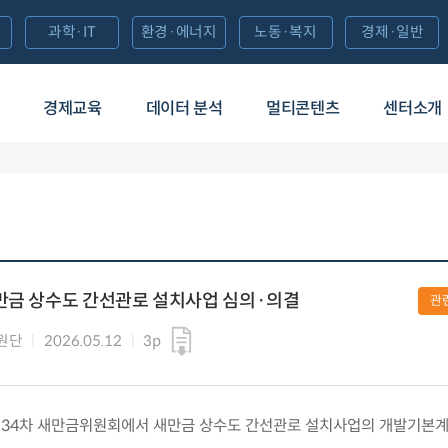
과학·IT
환경·에너지
노동·복지
경제·일반
경제교육
데이터 분석
멀티콘텐츠
센터소개
새만금 상수도 간선관로 설치사업 심의·의결
관
원단
2026.05.12
3p
화) 제34차 새만금위원회에서 새만금 상수도 간선관로 설치사업의 개발기본계