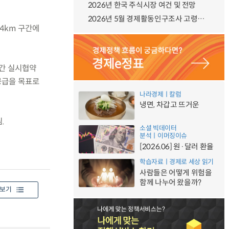
2026년 한국 주식시장 여건 및 전망
2026년 5월 경제활동인구조사 고령층 부가조사 결과
4km 구간에
관 간 실시협약
공급을 목표로
나라경제ㅣ칼럼
냉면, 차갑고 뜨거운
.
소셜 빅데이터
분석ㅣ이머징이슈
[2026.06] 원·달러 환율
학습자료ㅣ경제로 세상 읽기
사람들은 어떻게 위험을
함께 나누어 왔을까?
보기