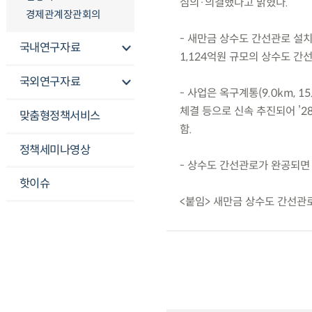
심의·의결했다고 밝혔다.
경제관계장관회의
- 새만금 상수도 간선관로 설
국내연구자료
1,124억원 규모의 상수도 간
국외연구자료
- 사업은 옥구계통(9.0km, 1
체결 등으로 신속 추진되어 ’2
맞춤형정책서비스
함.
정책세미나영상
- 상수도 간선관로가 완공되면
핫이슈
<붙임> 새만금 상수도 간선관