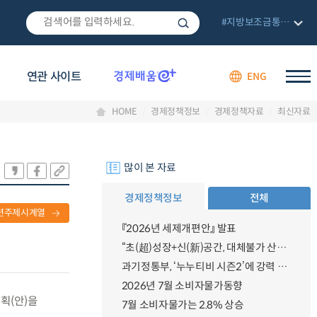
#지방보조금통합관리망
연관 사이트
ENG
HOME
경제정책정보
경제정책자료
최신자료
많이 본 자료
경제정책정보
전체
련주제시계열
『2026년 세제개편안』 발표
“초(超)성장+신(新)공간, 대체불가 산업강국”
과기정통부, ‘누누티비 시즌2’에 강력 대응 의지 밝혀
2026년 7월 소비자물가동향
획(안)을
7월 소비자물가는 2.8% 상승