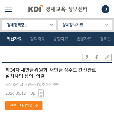
경제정책정보
경제정책자료
최신자료
정책자료
동향자료
법령자료
경제관
제34차 새만금위원회, 새만금 상수도 간선관로
설치사업 심의·의결
국무조정실 새만금사업추진지원단
2026.05.12
3p
관련주제시계열