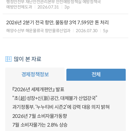
행정안전부 재난안전관리본부 안전예방정책실 예방정책국
예방안전제도과
2026.07.31
3p
2026년 2분기 전국 항만, 물동량 3억 7,595만 톤 처리
해양수산부 해운물류국 항만물류산업과
2026.07.30
5p
많이 본 자료
경제정책정보
전체
『2026년 세제개편안』 발표
“초(超)성장+신(新)공간, 대체불가 산업강국”
과기정통부, ‘누누티비 시즌2’에 강력 대응 의지 밝혀
2026년 7월 소비자물가동향
7월 소비자물가는 2.8% 상승