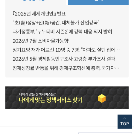
『2026년 세제개편안』 발표
“초(超)성장+신(新)공간, 대체불가 산업강국”
과기정통부, ‘누누티비 시즌2’에 강력 대응 의지 밝혀
2026년 7월 소비자물가동향
장기요양 재가 어르신 10명 중 7명, “아파도 살던 집에서 살겠다” 「2025년 장기요양실태조사」 결과 발표
2026년 5월 경제활동인구조사 고령층 부가조사 결과
잠재성장률 반등을 위해 경제구조혁신에 총력, 국가자산 관리체계 대전환
TOP