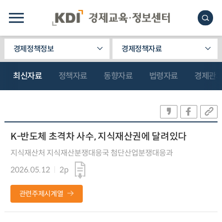
경제정책정보
경제정책자료
최신자료
정책자료
동향자료
법령자료
경제관
K-반도체 초격차 사수, 지식재산권에 달려있다
지식재산처 지식재산분쟁대응국 첨단산업분쟁대응과
2026.05.12
2p
관련주제시계열