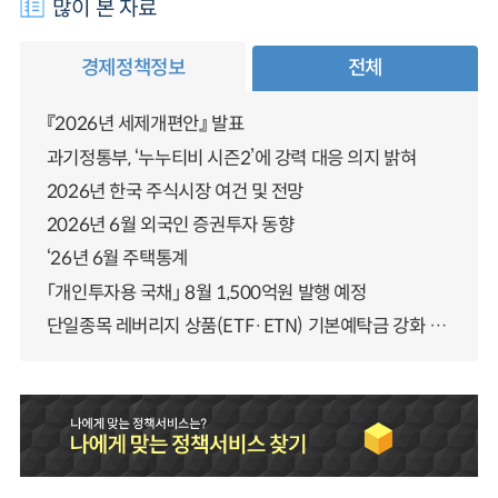
많이 본 자료
경제정책정보
전체
『2026년 세제개편안』 발표
과기정통부, ‘누누티비 시즌2’에 강력 대응 의지 밝혀
2026년 한국 주식시장 여건 및 전망
2026년 6월 외국인 증권투자 동향
‘26년 6월 주택통계
「개인투자용 국채」 8월 1,500억원 발행 예정
단일종목 레버리지 상품(ETF·ETN) 기본예탁금 강화 조기시행 방안 안내