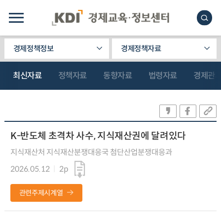
경제정책정보
경제정책자료
최신자료
정책자료
동향자료
법령자료
경제관
K-반도체 초격차 사수, 지식재산권에 달려있다
지식재산처 지식재산분쟁대응국 첨단산업분쟁대응과
2026.05.12
2p
관련주제시계열