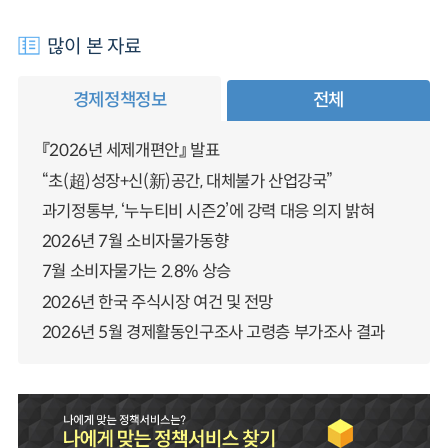
많이 본 자료
경제정책정보
전체
『2026년 세제개편안』 발표
“초(超)성장+신(新)공간, 대체불가 산업강국”
과기정통부, ‘누누티비 시즌2’에 강력 대응 의지 밝혀
2026년 7월 소비자물가동향
7월 소비자물가는 2.8% 상승
2026년 한국 주식시장 여건 및 전망
2026년 5월 경제활동인구조사 고령층 부가조사 결과