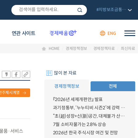
#지방보조금통합관리망
연관 사이트
ENG
HOME
경제정책정보
경제정책자료
최신자료
많이 본 자료
경제정책정보
전체
련주제시계열
『2026년 세제개편안』 발표
과기정통부, ‘누누티비 시즌2’에 강력 대응 의지 밝혀
“초(超)성장+신(新)공간, 대체불가 산업강국”
7월 소비자물가는 2.8% 상승
 물품·서비스
2026년 한국 주식시장 여건 및 전망