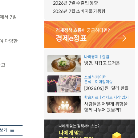
2026년 7월 수출입 동향
2026년 7월 소비자물가동향
에서 7일
여 다양한
나라경제ㅣ칼럼
냉면, 차갑고 뜨거운
하고
소셜 빅데이터
분석ㅣ이머징이슈
[2026.06] 원·달러 환율
학습자료ㅣ경제로 세상 읽기
사람들은 어떻게 위험을
함께 나누어 왔을까?
보기