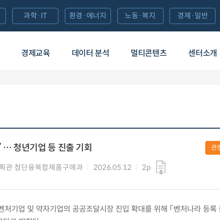
과학·IT
환경·에너지
노동·복지
경제·일반
경제교육
데이터 분석
멀티콘텐츠
센터소개
 … 청년기업 등 진출 기회
관
기획관 첨단융복합제품구매과
2026.05.12
2p
 창업·벤처기업 및 약자기업의 공공조달시장 진입 확대를 위해 「벤처나라 등록