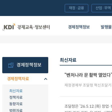
재정·금융
산업·무역
경제정책정보
발행물
최신자료
경제정책정보
“벤처나라 문 활짝 열었다”
경제정책자료
재정경제부 조달청 혁신조달
최신자료
정책자료
동향자료
조달청은 ’26.5.12.(화)
법령자료