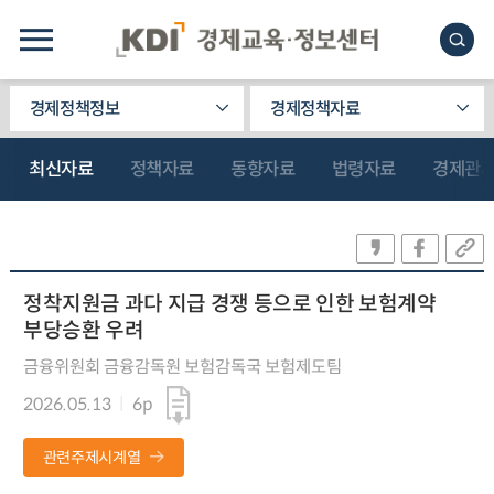
경제정책정보
경제정책자료
최신자료
정책자료
동향자료
법령자료
경제관
정착지원금 과다 지급 경쟁 등으로 인한 보험계약
부당승환 우려
금융위원회 금융감독원 보험감독국 보험제도팀
2026.05.13
6p
관련주제시계열