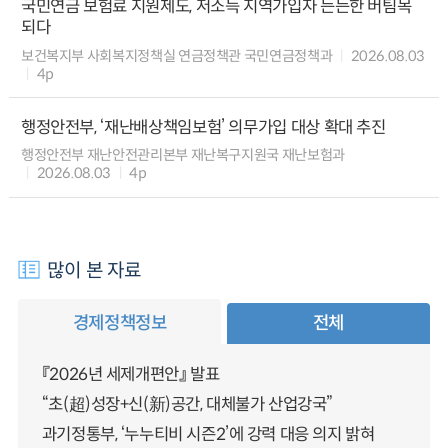
국민연금 보험료 지원제도, 저소득 지역가입자 든든한 버팀목
되다
보건복지부 사회복지정책실 연금정책관 국민연금정책과
2026.08.03
4p
행정안전부, ‘재난배상책임보험’ 의무가입 대상 확대 추진
행정안전부 재난안전관리본부 재난복구지원국 재난보험과
2026.08.03
4p
많이 본 자료
경제정책정보
전체
『2026년 세제개편안』 발표
“초(超)성장+신(新)공간, 대체불가 산업강국”
과기정통부, ‘누누티비 시즌2’에 강력 대응 의지 밝혀