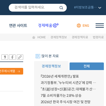
#지방보조금통합관리망
연관 사이트
ENG
HOME
경제정책정보
경제정책자료
법령자료
많이 본 자료
경제정책정보
전체
련주제시계열
『2026년 세제개편안』 발표
과기정통부, ‘누누티비 시즌2’에 강력 대응 의지 밝혀
“초(超)성장+신(新)공간, 대체불가 산업강국”
7월 소비자물가는 2.8% 상승
2026년 한국 주식시장 여건 및 전망