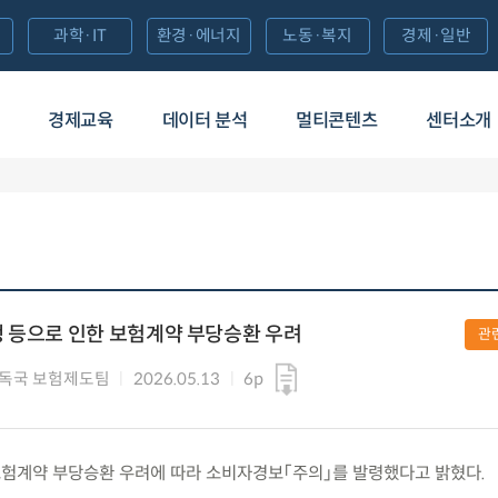
과학·IT
환경·에너지
노동·복지
경제·일반
경제교육
데이터 분석
멀티콘텐츠
센터소개
 등으로 인한 보험계약 부당승환 우려
관
독국 보험제도팀
2026.05.13
6p
수) 보험계약 부당승환 우려에 따라 소비자경보「주의」를 발령했다고 밝혔다.