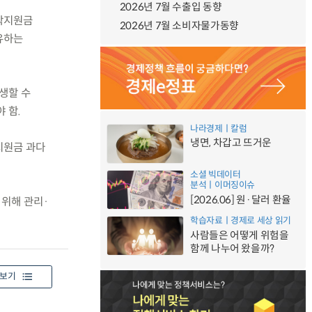
2026년 7월 수출입 동향
정착지원금
2026년 7월 소비자물가동향
유하는
발생할 수
 함.
나라경제ㅣ칼럼
냉면, 차갑고 뜨거운
지원금 과다
소셜 빅데이터
분석ㅣ이머징이슈
[2026.06] 원·달러 환율
 위해 관리·
학습자료ㅣ경제로 세상 읽기
사람들은 어떻게 위험을
함께 나누어 왔을까?
보기