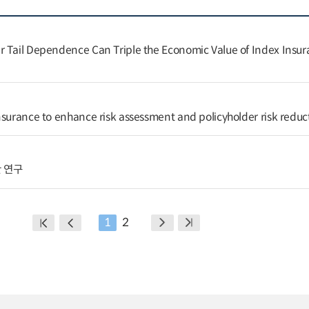
 Tail Dependence Can Triple the Economic Value of Index Insur
nsurance to enhance risk assessment and policyholder risk reduc
 연구
1
2