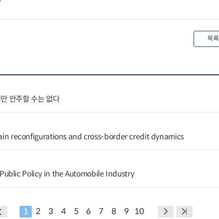
목록
만 안주할 수는 없다
hain reconfigurations and cross-border credit dynamics
blic Policy in the Automobile Industry
1
2
3
4
5
6
7
8
9
10