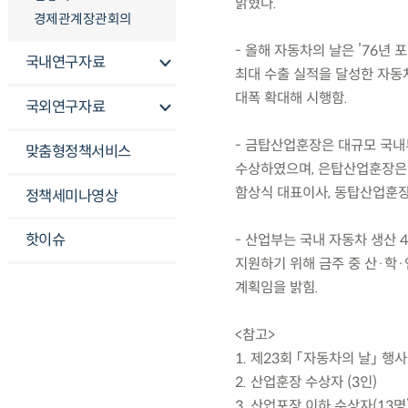
밝혔다.
경제관계장관회의
- 올해 자동차의 날은 ’76년
국내연구자료
최대 수출 실적을 달성한 자동차
대폭 확대해 시행함.
국외연구자료
- 금탑산업훈장은 대규모 국내
맞춤형정책서비스
수상하였으며, 은탑산업훈장은
함상식 대표이사, 동탑산업훈장
정책세미나영상
핫이슈
- 산업부는 국내 자동차 생산
지원하기 위해 금주 중 산·학
계획임을 밝힘.
<참고>
1. 제23회 「자동차의 날」 행
2. 산업훈장 수상자 (3인)
3. 산업포장 이하 수상자(13명