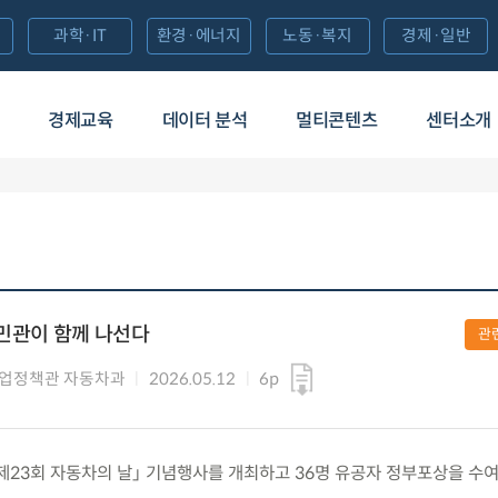
과학·IT
환경·에너지
노동·복지
경제·일반
경제교육
데이터 분석
멀티콘텐츠
센터소개
 민관이 함께 나선다
관
업정책관 자동차과
2026.05.12
6p
화) 「제23회 자동차의 날」 기념행사를 개최하고 36명 유공자 정부포상을 