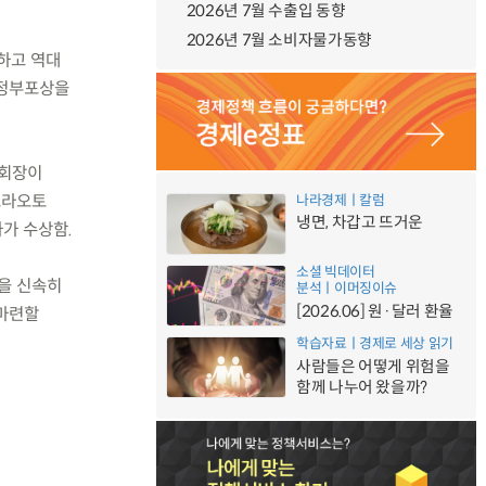
2026년 7월 수출입 동향
2026년 7월 소비자물가동향
려하고 역대
 정부포상을
부회장이
프라오토
나라경제ㅣ칼럼
냉면, 차갑고 뜨거운
가 수상함.
소셜 빅데이터
환을 신속히
분석ㅣ이머징이슈
[2026.06] 원·달러 환율
 마련할
학습자료ㅣ경제로 세상 읽기
사람들은 어떻게 위험을
함께 나누어 왔을까?