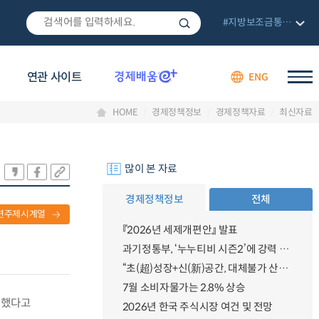
#지방보조금통합관리망
연관 사이트
ENG
HOME
경제정책정보
경제정책자료
최신자료
많이 본 자료
경제정책정보
전체
련주제시계열
『2026년 세제개편안』 발표
과기정통부, ‘누누티비 시즌2’에 강력 대응 의지 밝혀
“초(超)성장+신(新)공간, 대체불가 산업강국”
7월 소비자물가는 2.8% 상승
수여했다고
2026년 한국 주식시장 여건 및 전망