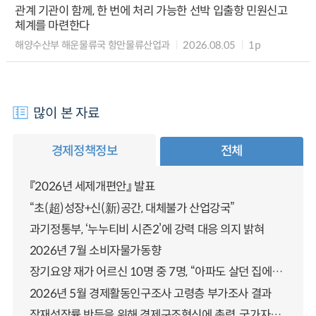
관계 기관이 함께, 한 번에 처리 가능한 선박 입출항 민원신고
체계를 마련한다
해양수산부 해운물류국 항만물류산업과
2026.08.05
1p
많이 본 자료
경제정책정보
전체
『2026년 세제개편안』 발표
“초(超)성장+신(新)공간, 대체불가 산업강국”
과기정통부, ‘누누티비 시즌2’에 강력 대응 의지 밝혀
2026년 7월 소비자물가동향
장기요양 재가 어르신 10명 중 7명, “아파도 살던 집에서 살겠다” 「2025년 장기요양실태조사」 결과 발표
2026년 5월 경제활동인구조사 고령층 부가조사 결과
잠재성장률 반등을 위해 경제구조혁신에 총력, 국가자산 관리체계 대전환