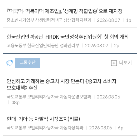
『떡국떡·떡볶이떡 제조업』, ‘생계형 적합업종’으로 재지정
중소벤처기업부 상생협력정책국 상생협력지원과
2026.08.07
1p
한국산업인력공단 ‘HRDK 국민성장추진위원회’ 첫 회의 개최
고용노동부 한국산업인력공단 성과관리부
2026.08.07
2p
교통수단
더보기
안심하고 거래하는 중고차 시장 만든다 《중고차 소비자
보호대책》 추진
국토교통부 모빌리티자동차국 자동차운영보험과
2026.08.06
38p
현대·기아 등 자발적 시정조치(리콜)
국토교통부 모빌리티자동차국 자동차정책과
2026.08.06
6p