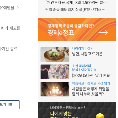
「개인투자용 국채」 8월 1,500억원 발행 예정
 유예받을 수
단일종목 레버리지 상품(ETF·ETN) 기본예탁금 강화 조기시행 방안 안내
 편의 제고를
차기간 종료
나라경제ㅣ칼럼
냉면, 차갑고 뜨거운
소셜 빅데이터
.
분석ㅣ이머징이슈
[2026.06] 원·달러 환율
학습자료ㅣ경제로 세상 읽기
사람들은 어떻게 위험을
함께 나누어 왔을까?
보기