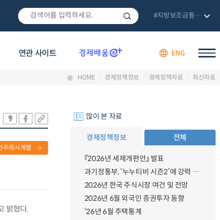
#지방보조금통합관리망
연관 사이트
ENG
HOME
경제정책정보
경제정책자료
최신자료
많이 본 자료
경제정책정보
전체
련주제시계열
『2026년 세제개편안』 발표
과기정통부, ‘누누티비 시즌2’에 강력 대응 의지 밝혀
2026년 한국 주식시장 여건 및 전망
2026년 6월 외국인 증권투자 동향
고 밝혔다.
‘26년 6월 주택통계