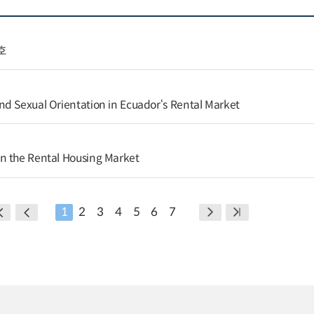
호
d Sexual Orientation in Ecuador‘s Rental Market
n the Rental Housing Market
1
2
3
4
5
6
7