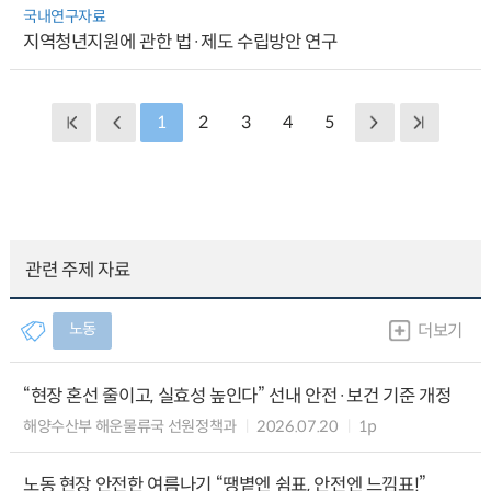
국내연구자료
지역청년지원에 관한 법·제도 수립방안 연구
1
2
3
4
5
관련 주제 자료
노동
더보기
“현장 혼선 줄이고, 실효성 높인다” 선내 안전·보건 기준 개정
해양수산부 해운물류국 선원정책과
2026.07.20
1p
노동 현장 안전한 여름나기 “땡볕엔 쉼표, 안전엔 느낌표!”