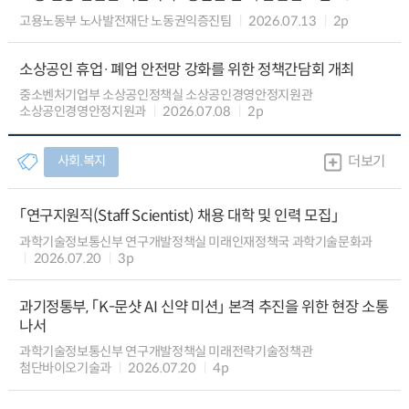
고용노동부 노사발전재단 노동권익증진팀
2026.07.13
2p
소상공인 휴업·폐업 안전망 강화를 위한 정책간담회 개최
중소벤처기업부 소상공인정책실 소상공인경영안정지원관
소상공인경영안정지원과
2026.07.08
2p
사회.복지
더보기
「연구지원직(Staff Scientist) 채용 대학 및 인력 모집」
과학기술정보통신부 연구개발정책실 미래인재정책국 과학기술문화과
2026.07.20
3p
과기정통부, 「K-문샷 AI 신약 미션」 본격 추진을 위한 현장 소통
나서
과학기술정보통신부 연구개발정책실 미래전략기술정책관
첨단바이오기술과
2026.07.20
4p