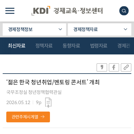
경제정책정보
경제정책자료
최신자료
정책자료
동향자료
법령자료
경제관
‘젊은 한국 청년취업/멘토링 콘서트’ 개최
국무조정실 청년정책협력관실
2026.05.12
9p
관련주제시계열