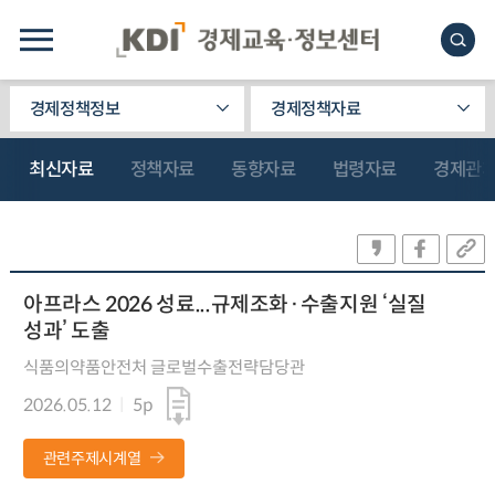
경제정책정보
경제정책자료
최신자료
정책자료
동향자료
법령자료
경제관
아프라스 2026 성료...규제조화·수출지원 ‘실질
성과’ 도출
식품의약품안전처 글로벌수출전략담당관
2026.05.12
5p
관련주제시계열