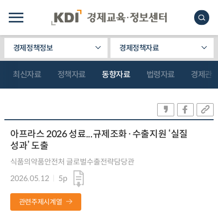
경제정책정보
경제정책자료
최신자료
정책자료
동향자료
법령자료
경제관
아프라스 2026 성료...규제조화·수출지원 ‘실질
성과’ 도출
식품의약품안전처 글로벌수출전략담당관
2026.05.12
5p
관련주제시계열