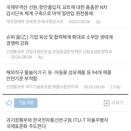
국제무역선 선원, 항만출입자, 요트에 대한 촘촘한 N차
감시단속 체계 구축으로 마약 밀반입 원천봉쇄
재정경제부 관세청 관세국경감시과
2026.08.06
2p
슈퍼 을(乙) 기업 육성 및 협력체계 확대로 소부장 생태계
경쟁력 강화
산업통상부 산업자원안보실 산업공급망정책관 산업공급망정책과
2026.08.06
4p
해외직구 물놀이기구, 유·아동용 섬유제품 등 94개 제품
안전기준 부적합
산업통상부 국가기술표준원 제품시장관리과
2026.08.06
114p
기술개발
더보기
과기정통부와 한국전자통신연구원, ITU-T 자율주행차
국제표준화 주도한다.