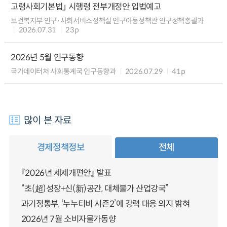
고령사회기본법」 시행령 전부개정안 입법예고
보건복지부 인구·사회서비스정책실 인구아동정책관 인구정책총괄과
2026.07.31
23p
2026년 5월 인구동향
국가데이터처 사회통계국 인구동향과
2026.07.29
41p
많이 본 자료
경제정책정보
전체
『2026년 세제개편안』 발표
“초(超)성장+신(新)공간, 대체불가 산업강국”
과기정통부, ‘누누티비 시즌2’에 강력 대응 의지 밝혀
2026년 7월 소비자물가동향