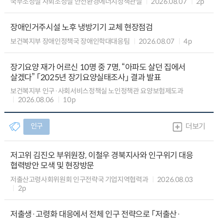
국무조정실 사회조정실 안전환경에너지정책관실
2026.08.07
2p
장애인거주시설 노후 냉방기기 교체 현장점검
보건복지부 장애인정책국 장애인학대대응팀
2026.08.07
4p
장기요양 재가 어르신 10명 중 7명, “아파도 살던 집에서
살겠다” 「2025년 장기요양실태조사」 결과 발표
보건복지부 인구·사회서비스정책실 노인정책관 요양보험제도과
2026.08.06
10p
인구
더보기
저고위 김진오 부위원장, 이철우 경북지사와 인구위기 대응
협력방안 모색 및 현장방문
저출산고령사회위원회 인구전략국 기업지역협력과
2026.08.03
2p
저출생·고령화 대응에서 전체 인구 전략으로 「저출산·