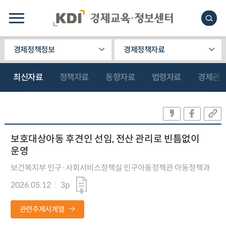
경제정책정보
경제정책자료
최신자료
정책자료
동향자료
법령자료
경제관
보호대상아동 후견인 선임, 전산 관리로 빈틈없이
운영
보건복지부 인구·사회서비스정책실 인구아동정책관 아동정책과
2026.05.12
3p
관련주제시계열