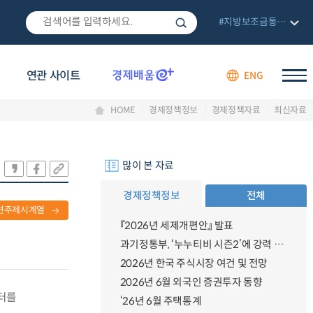
#지방보조금통합관리망
연관 사이트
ENG
HOME
경제정책정보
경제정책자료
최신자료
많이 본 자료
경제정책정보
전체
련주제시계열
『2026년 세제개편안』 발표
과기정통부, ‘누누티비 시즌2’에 강력 대응 의지 밝혀
2026년 한국 주식시장 여건 및 전망
2026년 6월 외국인 증권투자 동향
센터를
‘26년 6월 주택통계