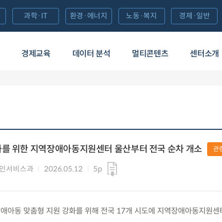
과학·IT
환경·에너지
노동·복지
경제·일반
경제교육
데이터 분석
멀티콘텐츠
센터소개
화를 위한 지역장애아동지원센터 울산부터 전국 순차 개소
관
애인서비스과
2026.05.12
5p
화) 장애아동 맞춤형 지원 강화를 위해 전국 17개 시도에 지역장애아동지원