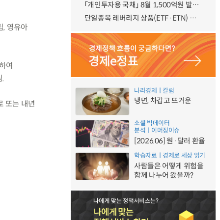
「개인투자용 국채」 8월 1,500억원 발행 예정
단일종목 레버리지 상품(ETF·ETN) 기본예탁금 강화 조기시행 방안 안내
, 영유아
력하여
.
나라경제ㅣ칼럼
냉면, 차갑고 뜨거운
로 또는 내년
소셜 빅데이터
분석ㅣ이머징이슈
[2026.06] 원·달러 환율
학습자료ㅣ경제로 세상 읽기
사람들은 어떻게 위험을
함께 나누어 왔을까?