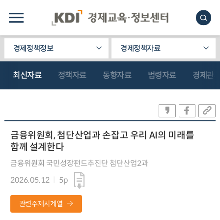
경제정책정보
경제정책자료
최신자료
정책자료
동향자료
법령자료
경제관
금융위원회, 첨단산업과 손잡고 우리 AI의 미래를
함께 설계한다
금융위원회 국민성장펀드추진단 첨단산업2과
2026.05.12
5p
관련주제시계열