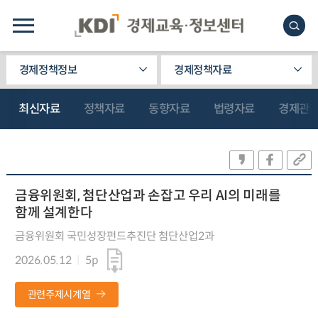
경제정책정보
경제정책자료
최신자료
정책자료
동향자료
법령자료
경제관
금융위원회, 첨단산업과 손잡고 우리 AI의 미래를
함께 설계한다
금융위원회 국민성장펀드추진단 첨단산업2과
2026.05.12
5p
관련주제시계열