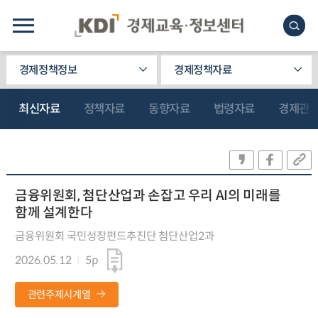
경제정책정보
경제정책자료
최신자료
정책자료
동향자료
법령자료
경제관
금융위원회, 첨단산업과 손잡고 우리 AI의 미래를
함께 설계한다
금융위원회 국민성장펀드추진단 첨단산업2과
2026.05.12
5p
관련주제시계열