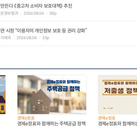
 만든다 《중고차 소비자 보호대책》 추진
차운영보험과
2026.08.06
38p
관 시정 “이용자의 개인정보 보호 등 권리 강화”
수거래과
2026.08.06
10p
경제e정표
경제e정표
경제e정표와 함께하는 주택공급 정책
경제e정표와 함께하