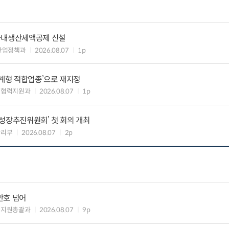
국내생산세액공제 신설
산업정책과
2026.08.07
1p
생계형 적합업종’으로 재지정
생협력지원과
2026.08.07
1p
성장추진위원회’ 첫 회의 개최
관리부
2026.08.07
2p
만호 넘어
해지원총괄과
2026.08.07
9p