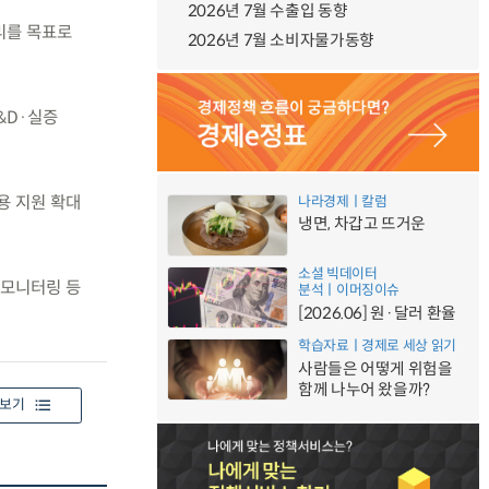
2026년 7월 수출입 동향
리를 목표로
2026년 7월 소비자물가동향
&D·실증
용 지원 확대
나라경제ㅣ칼럼
냉면, 차갑고 뜨거운
소셜 빅데이터
 모니터링 등
분석ㅣ이머징이슈
[2026.06] 원·달러 환율
학습자료ㅣ경제로 세상 읽기
사람들은 어떻게 위험을
함께 나누어 왔을까?
보기