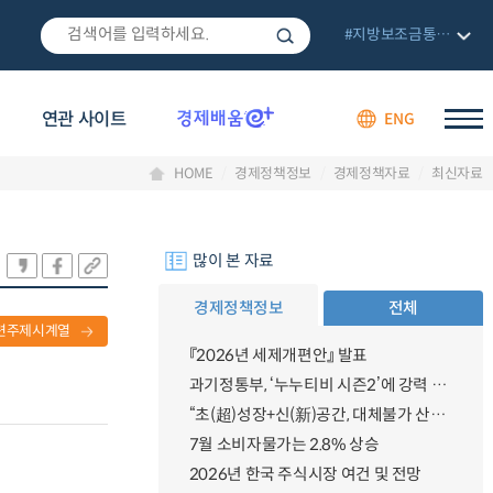
#지방보조금통합관리망
연관 사이트
ENG
HOME
경제정책정보
경제정책자료
최신자료
많이 본 자료
경제정책정보
전체
련주제시계열
『2026년 세제개편안』 발표
과기정통부, ‘누누티비 시즌2’에 강력 대응 의지 밝혀
“초(超)성장+신(新)공간, 대체불가 산업강국”
7월 소비자물가는 2.8% 상승
2026년 한국 주식시장 여건 및 전망